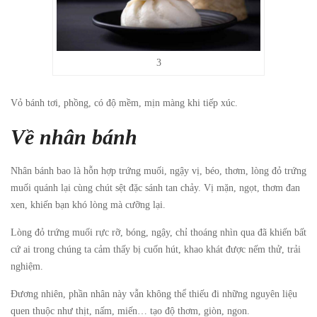
3
Vỏ bánh tơi, phồng, có độ mềm, mịn màng khi tiếp xúc.
Về nhân bánh
Nhân bánh bao là hỗn hợp trứng muối, ngậy vị, béo, thơm, lòng đỏ trứng
muối quánh lại cùng chút sệt đặc sánh tan chảy. Vị mặn, ngọt, thơm đan
xen, khiến bạn khó lòng mà cưỡng lại.
Lòng đỏ trứng muối rực rỡ, bóng, ngậy, chỉ thoáng nhìn qua đã khiến bất
cứ ai trong chúng ta cảm thấy bị cuốn hút, khao khát được nếm thử, trải
nghiệm.
Đương nhiên, phần nhân này vẫn không thể thiếu đi những nguyên liệu
quen thuộc như thịt, nấm, miến… tạo độ thơm, giòn, ngon.