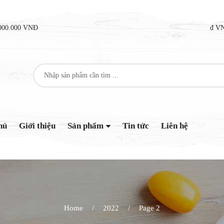
2.000.000 VNĐ
đ VN
hủ
Giới thiệu
Sản phẩm
Tin tức
Liên hệ
Home
2022
Page 2