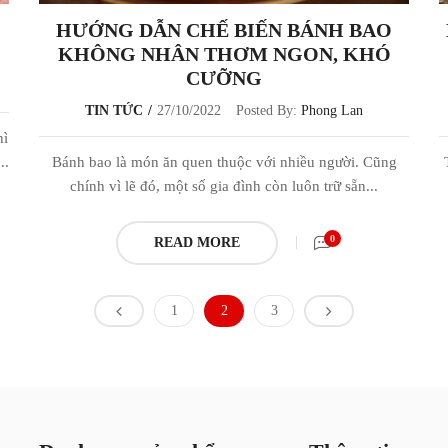
HƯỚNG DẪN CHẾ BIẾN BÁNH BAO
KHÔNG NHÂN THƠM NGON, KHÓ
CƯỠNG
TIN TỨC
27/10/2022
Posted By:
Phong Lan
hì
..
Bánh bao là món ăn quen thuộc với nhiều người. Cũng
chính vì lẽ đó, một số gia đình còn luôn trữ sẵn...
0
READ MORE
1
2
3