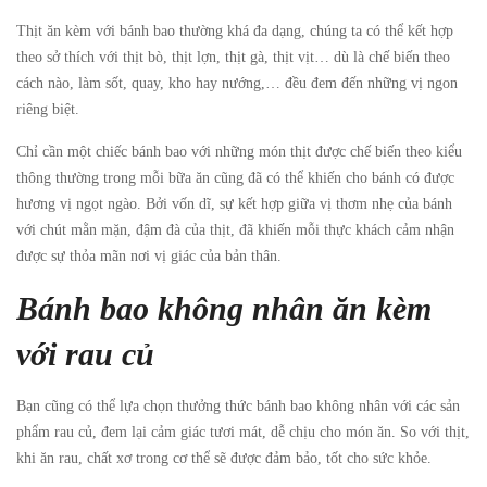
Thịt ăn kèm với bánh bao thường khá đa dạng, chúng ta có thể kết hợp
theo sở thích với thịt bò, thịt lợn, thịt gà, thịt vịt… dù là chế biến theo
cách nào, làm sốt, quay, kho hay nướng,… đều đem đến những vị ngon
riêng biệt.
Chỉ cần một chiếc bánh bao với những món thịt được chế biến theo kiểu
thông thường trong mỗi bữa ăn cũng đã có thể khiến cho bánh có được
hương vị ngọt ngào. Bởi vốn dĩ, sự kết hợp giữa vị thơm nhẹ của bánh
với chút mằn mặn, đậm đà của thịt, đã khiến mỗi thực khách cảm nhận
được sự thỏa mãn nơi vị giác của bản thân.
Bánh bao không nhân ăn kèm
với rau củ
Bạn cũng có thể lựa chọn thưởng thức bánh bao không nhân với các sản
phẩm rau củ, đem lại cảm giác tươi mát, dễ chịu cho món ăn. So với thịt,
khi ăn rau, chất xơ trong cơ thể sẽ được đảm bảo, tốt cho sức khỏe.